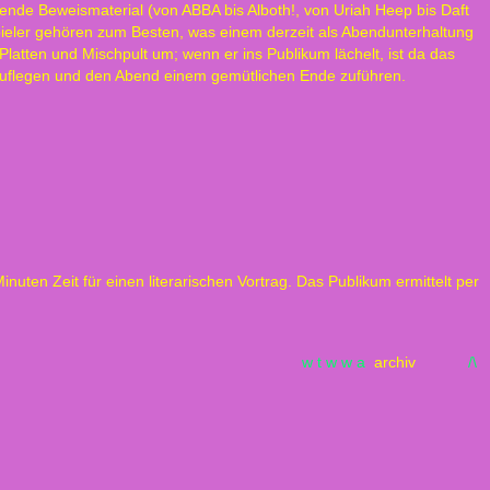
ende Beweismaterial (von ABBA bis Alboth!, von Uriah Heep bis Daft
nspieler gehören zum Besten, was einem derzeit als Abendunterhaltung
Platten und Mischpult um; wenn er ins Publikum lächelt, ist da das
 auflegen und den Abend einem gemütlichen Ende zuführen.
uten Zeit für einen literarischen Vortrag. Das Publikum ermittelt per
w t w w a
archiv
/\