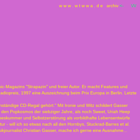
w w w . w t w w a . d e
archiv
<-
\/\/
-Magazins "Strapazin" und freier Autor. Er macht Features und
Radiopreis, 1997 eine Auszeichnung beim Prix Europa in Berlin. Letzte
nständige CD-Regal gehört." Mit Ironie und Witz schildert Gasser
t den Popkosmos der siebziger Jahre, als noch Sweet, Uriah Heep
iebeskummer und Selbstzerstörung als vorbildhafte Lebensentwürfe
r - will ich so etwas nach all den Hornbys, Stuckrad-Barres et al.
ikjournalist Christian Gasser, mache ich gerne eine Ausnahme...