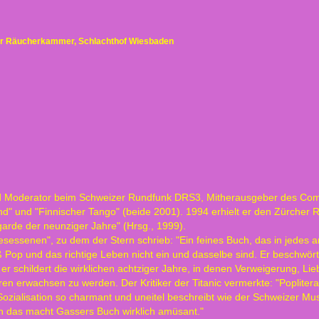
er Räucherkammer, Schlachthof Wiesbaden
nd Moderator beim Schweizer Rundfunk DRS3, Mitherausgeber des Comic
sind" und "Finnischer Tango" (beide 2001). 1994 erhielt er den Zürcher 
arde der neunziger Jahre" (Hrsg., 1999).
sessenen", zu dem der Stern schrieb: "Ein feines Buch, das in jedes a
 Pop und das richtige Leben nicht ein und dasselbe sind. Er beschwör
er schildert die wirklichen achtziger Jahre, in denen Verweigerung, L
 erwachsen zu werden. Der Kritiker der Titanic vermerkte: "Popliteratu
zialisation so charmant und uneitel beschreibt wie der Schweizer Mus
n das macht Gassers Buch wirklich amüsant."