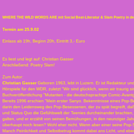
WHERE THE WILD WORDS ARE mit Social Beat-Literatur & Slam Poetry in d
Termin am 25.9.02
Einlass ab 19h, Beginn 20h, Eintritt 3,- Euro
Es liest und legt auf: Christian Gasser
Anschließend: Poetry Slam!
Zum Autor:
Christian Gasser
Geboren 1963, lebt in Luzern. Er ist Redakteur u
Hörspiele für den WDR, zuletzt "Wir sind glücklich, wenn wir traurig 
Buchveröffentlichung "Mutanten - die deutschsprachige Comic-Avantg
Bereits 1996 erschien "Mein erster Sanyo. Bekenntnisse eines Pop-Be
darin den Leidensweg des Pop-Besessenen, der zu spät begreift, daß
und Status Quo die Gefühlswelt der Teenies durcheinander brachten, 
galten, und er erzählt von seinen Bemühungen, in den neunziger Jahren
überhaupt noch lesen? Wohl eher nicht. Wenn aber einer seine Pop-So
Manch Peinlichkeit und Selbstbetrug kommt dabei ans Licht, und ebe