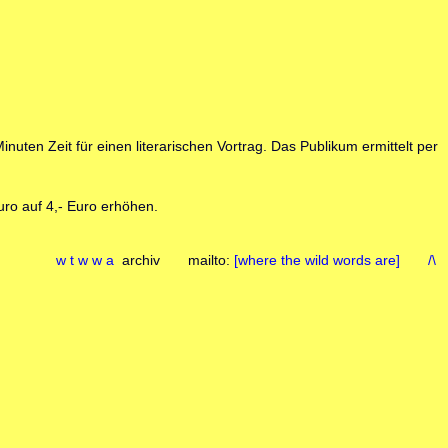
uten Zeit für einen literarischen Vortrag. Das Publikum ermittelt per
uro auf 4,- Euro erhöhen.
w t w w a
archiv mailto:
[where the wild words are]
/\