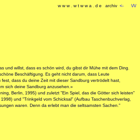
w w w . w t w w a . d e archiv
<-
\/\/
as und willst, dass es schön wird, du gibst dir Mühe mit dem Ding.
e schöne Beschäftigung. Es geht nicht darum, dass Leute
est, dass du deine Zeit mit dieser Sandburg vertrödelt hast,
 um sich deine Sandburg anzusehen.»
ng, Berlin, 1995) und zuletzt "Ein Spiel, das die Götter sich leisten"
in 1998) und "Trinkgeld vom Schicksal" (Aufbau Taschenbuchverlag,
 Lesungen waren. Denn da erlebt man die seltsamsten Sachen."