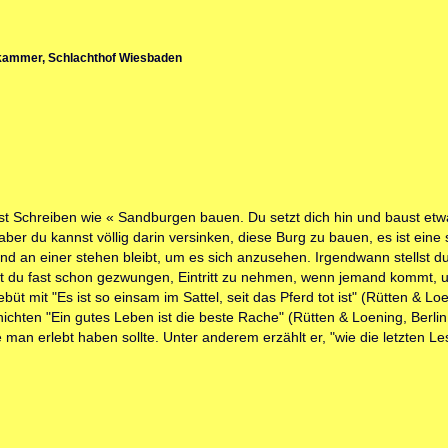
ammer, Schlachthof Wiesbaden
hn ist Schreiben wie « Sandburgen bauen. Du setzt dich hin und baust etw
ber du kannst völlig darin versinken, diese Burg zu bauen, es ist ein
an einer stehen bleibt, um es sich anzusehen. Irgendwann stellst du f
st du fast schon gezwungen, Eintritt zu nehmen, wenn jemand kommt,
 mit "Es ist so einsam im Sattel, seit das Pferd tot ist" (Rütten & Loeni
hichten "Ein gutes Leben ist die beste Rache" (Rütten & Loening, Berl
e man erlebt haben sollte. Unter anderem erzählt er, "wie die letzten