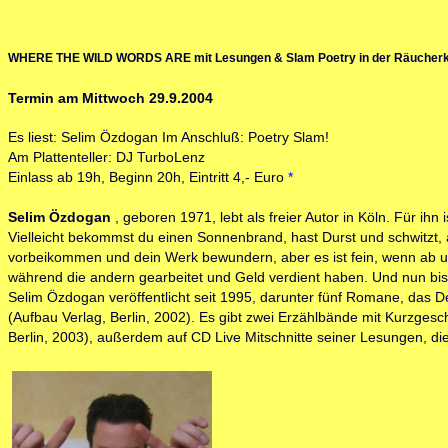
WHERE THE WILD WORDS ARE mit Lesungen & Slam Poetry in der Räucherk
Termin am Mittwoch 29.9.2004
Es liest: Selim Özdogan Im Anschluß: Poetry Slam!
Am Plattenteller: DJ TurboLenz
Einlass ab 19h, Beginn 20h, Eintritt 4,- Euro
*
Selim Özdogan
, geboren 1971, lebt als freier Autor in Köln. Für i
Vielleicht bekommst du einen Sonnenbrand, hast Durst und schwitzt, a
vorbeikommen und dein Werk bewundern, aber es ist fein, wenn ab und 
während die andern gearbeitet und Geld verdient haben. Und nun bi
Selim Özdogan veröffentlicht seit 1995, darunter fünf Romane, das Debüt
(Aufbau Verlag, Berlin, 2002). Es gibt zwei Erzählbände mit Kurzgesc
Berlin, 2003), außerdem auf CD Live Mitschnitte seiner Lesungen, di