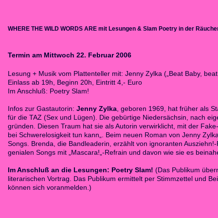
WHERE THE WILD WORDS ARE mit Lesungen & Slam Poetry in der Räuche
Termin am Mittwoch 22. Februar 2006
Lesung + Musik vom Plattenteller mit: Jenny Zylka („Beat Baby, beat
Einlass ab 19h, Beginn 20h, Eintritt 4,- Euro
Im Anschluß: Poetry Slam!
Infos zur Gastautorin:
Jenny Zylka
, geboren 1969, hat früher als S
für die TAZ (Sex und Lügen). Die gebürtige Niedersächsin, nach eig
gründen. Diesen Traum hat sie als Autorin verwirklicht, mit der Fak
bei Schwerelosigkeit tun kann„. Beim neuen Roman von Jenny Zylka g
Songs. Brenda, die Bandleaderin, erzählt von ignoranten Ausziehn!
genialen Songs mit „Mascara!„-Refrain und davon wie sie es beinahe 
Im Anschluß an die Lesungen: Poetry Slam!
(Das Publikum überni
literarischen Vortrag. Das Publikum ermittelt per Stimmzettel und B
können sich voranmelden.
)