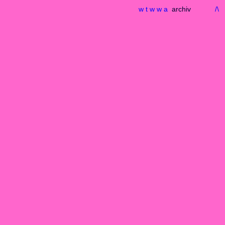
w t w w a
archiv
/\