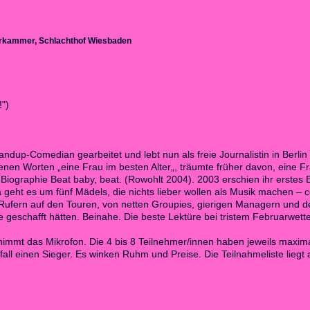
rkammer, Schlachthof Wiesbaden
!")
tandup-Comedian gearbeitet und lebt nun als freie Journalistin in Berli
enen Worten „eine Frau im besten Alter„, träumte früher davon, eine 
e-Biographie Beat baby, beat. (Rowohlt 2004). 2003 erschien ihr erste
eht es um fünf Mädels, die nichts lieber wollen als Musik machen – co
-Rufern auf den Touren, von netten Groupies, gierigen Managern und d
geschafft hätten. Beinahe. Die beste Lektüre bei tristem Februarwetter
mmt das Mikrofon. Die 4 bis 8 Teilnehmer/innen haben jeweils maximal
eifall einen Sieger. Es winken Ruhm und Preise. Die Teilnahmeliste lie