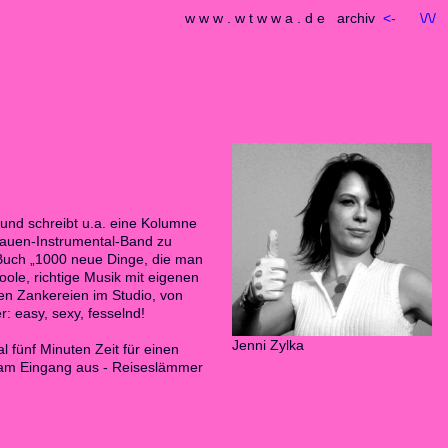
w w w . w t w w a . d e archiv
<-
\/\/
n und schreibt u.a. eine Kolumne
Frauen-Instrumental-Band zu
s Buch „1000 neue Dinge, die man
ole, richtige Musik mit eigenen
en Zankereien im Studio, von
: easy, sexy, fesselnd!
Jenni Zylka
 fünf Minuten Zeit für einen
gt am Eingang aus - Reiseslämmer