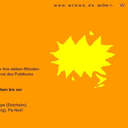
w w w . w t w w a . d e
archiv
<-
\/\/
 ihre sieben-Minuten-
nst des Publikums.
iben bis zur
mpe (Dotzheim),
rg), Pa-Nick!