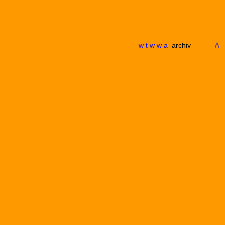
w t w w a
archiv
/\