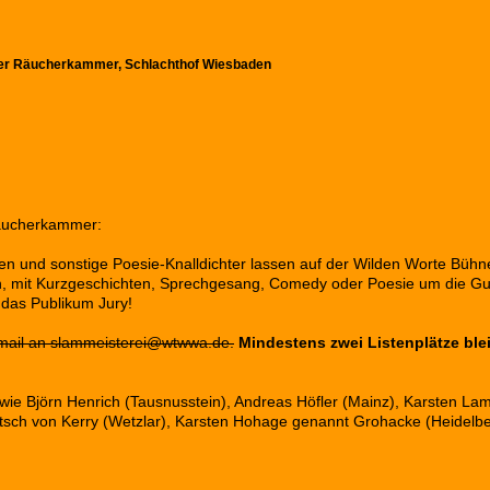
der Räucherkammer, Schlachthof Wiesbaden
 Räucherkammer:
n und sonstige Poesie-Knalldichter lassen auf der Wilden Worte Bühne
en, mit Kurzgeschichten, Sprechgesang, Comedy oder Poesie um die Gu
das Publikum Jury!
 Email an slammeisterei@wtwwa.de.
Mindestens zwei Listenplätze ble
ie Björn Henrich (Tausnusstein), Andreas Höfler (Mainz), Karsten La
tsch von Kerry (Wetzlar), Karsten Hohage genannt Grohacke (Heidelbe