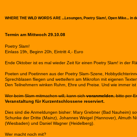
WHERE THE WILD WORDS ARE ...Lesungen, Poetry Slam!, Open Mike... in 
Termin am Mittwoch 29.10.08
Poetry Slam!
Einlass 19h, Beginn 20h, Eintritt 4,- Euro
Ende Oktober ist es mal wieder Zeit für einen Poetry Slam! in der
Poeten und Poetinnen aus der Poetry Slam-Szene, Hobbydichterinne
Sprechblasen fliegen und wetteifern am Mikrofon mit eigenen Text
Den Teilnehmern winken Ruhm, Ehre und Preise. Und wie immer ist 
Wer beim Slam mitmachen will, kann sich
voranmelden
, bitte per
Veranstaltung für Kurzentschlossene reserviert.
Dies sind die Anmeldungen bisher: Mary Grebner (Bad Nauheim) sow
Schunke der Dritte (Mainz), Johannes Weigel (Hannover), Almuth Ni
(Wiesbaden) und Daniel Wagner (Heidelberg).
Wer macht noch mit
?