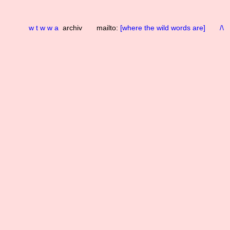
w t w w a
archiv mailto:
[where the wild words are]
/\