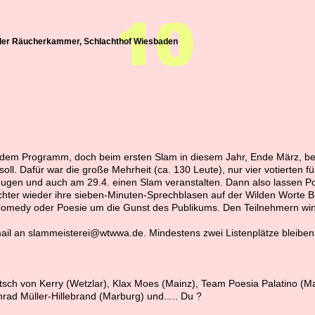
der Räucherkammer, Schlachthof Wiesbaden
f dem Programm, doch beim ersten Slam in diesem Jahr, Ende März, b
oll. Dafür war die große Mehrheit (ca. 130 Leute), nur vier votierten 
ugen und auch am 29.4. einen Slam veranstalten. Dann also lassen P
hter wieder ihre sieben-Minuten-Sprechblasen auf der Wilden Worte B
 Comedy oder Poesie um die Gunst des Publikums. Den Teilnehmern wi
ail an slammeisterei@wtwwa.de. Mindestens zwei Listenplätze bleiben b
sch von Kerry (Wetzlar), Klax Moes (Mainz), Team Poesia Palatino (M
rad Müller-Hillebrand (Marburg) und..... Du
?