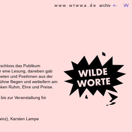
w w w . w t w w a . d e archiv
<-
\/\/
eschloss das Publikum
für eine Lesung, daneben gab
oeten und Poetinnen aus der
ühne fliegen und wetteifern am
nken Ruhm, Ehre und Preise.
is zur Veranstaltung für
ainz), Karsten Lampe