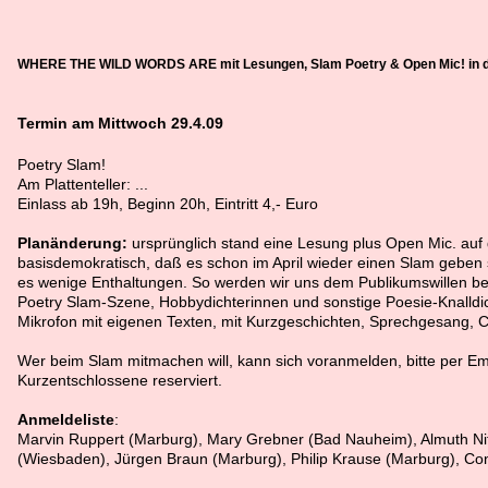
WHERE THE WILD WORDS ARE mit Lesungen, Slam Poetry & Open Mic! in 
Termin am Mittwoch 29.4.09
Poetry Slam!
Am Plattenteller: ...
Einlass ab 19h, Beginn 20h, Eintritt 4,- Euro
Planänderung:
ursprünglich stand eine Lesung plus Open Mic. au
basisdemokratisch, daß es schon im April wieder einen Slam geben s
es wenige Enthaltungen. So werden wir uns dem Publikumswillen be
Poetry Slam-Szene, Hobbydichterinnen und sonstige Poesie-Knalldic
Mikrofon mit eigenen Texten, mit Kurzgeschichten, Sprechgesang,
Wer beim Slam mitmachen will, kann sich voranmelden, bitte per Em
Kurzentschlossene reserviert.
Anmeldeliste
:
Marvin Ruppert (Marburg), Mary Grebner (Bad Nauheim), Almuth Nit
(Wiesbaden), Jürgen Braun (Marburg), Philip Krause (Marburg), Con