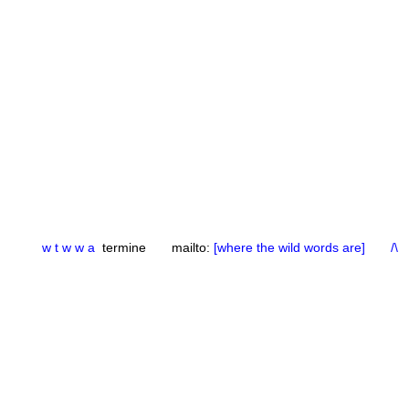
w t w w a
termine mailto:
[where the wild words are]
/\