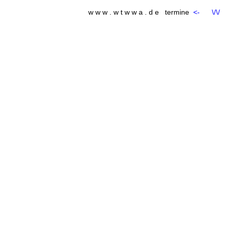
w w w . w t w w a . d e termine
<-
\/\/