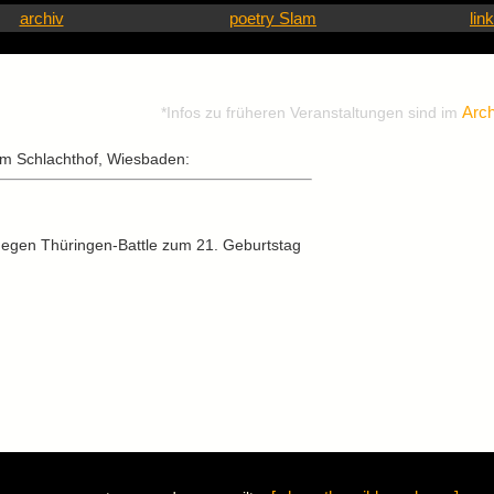
archiv
poetry Slam
lin
Arch
*Infos zu früheren Veranstaltungen sind im
im Schlachthof, Wiesbaden:
gegen Thüringen-Battle zum 21. Geburtstag