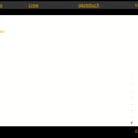
ks
crew
gästebuch
\/
iv
!
.
.
.
.
.
.
.
v
/\