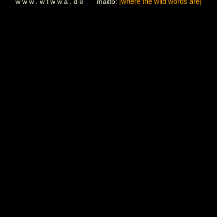
w w w . w t w w a . d e mailto:
[where the wild words are]