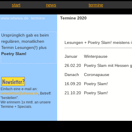
start
news
termine
www.wtwwa.de termine
Termine 2020
Ursprünglich gab es beim
regulären, monatlichen
Lesungen + Poetry Slam! meistens 
Termin Lesungen(!) plus
Poetry Slam!
Januar
Winterpause
26.02.20
Poetry Slam mit Hessen 
Danach
Coronapause
16.09.20
Poetry Slam!
Einfach eine e-mail an:
21.10.20
Poetry Slam!
newsletter@wtwwa.de
, Betreff:
"bestellen".
Wir erinnern 1x mntl. an unsere
Termine + Specials.